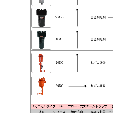
5000G
合金鋼鍛鋼
6000
合金鋼鍛鋼
20DC
ねずみ鋳鉄
80DC
ねずみ鋳鉄
メカニカルタイプ F&T フロート式スチームトラップ 
外観
シリーズ
流れ方向
BODY材質
MA