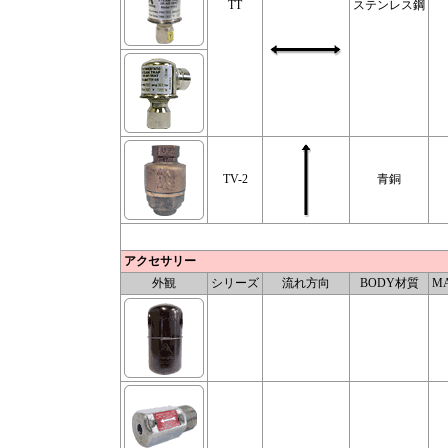
TT
ステンレス鋼
TV-2
青銅
アクセサリー
外観
シリーズ
流れ方向
BODY材質
MA